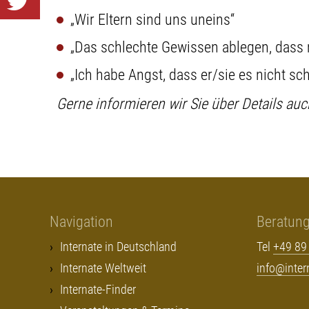
„Wir Eltern sind uns uneins“
„Das schlechte Gewissen ablegen, dass m
„Ich habe Angst, dass er/sie es nicht sch
Gerne informieren wir Sie über Details auc
Navigation
Beratun
Internate in Deutschland
Tel
+49 89
Internate Weltweit
info@inte
Internate-Finder