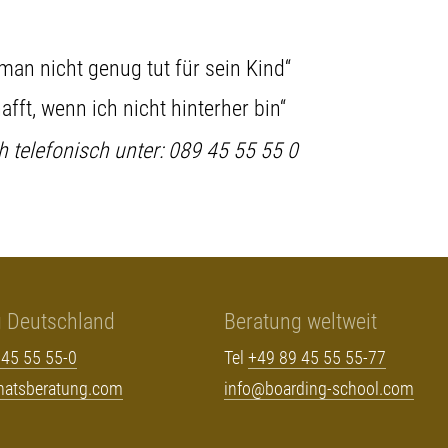
an nicht genug tut für sein Kind“
afft, wenn ich nicht hinterher bin“
h telefonisch unter: 089 45 55 55 0
g Deutschland
Beratung weltweit
 45 55 55-0
Tel
+49 89 45 55 55-77
rnatsberatung.com
info@boarding-school.com